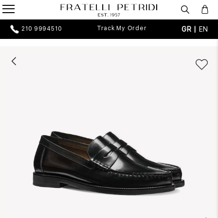
Track My Order
GR |
EN
210 9994510