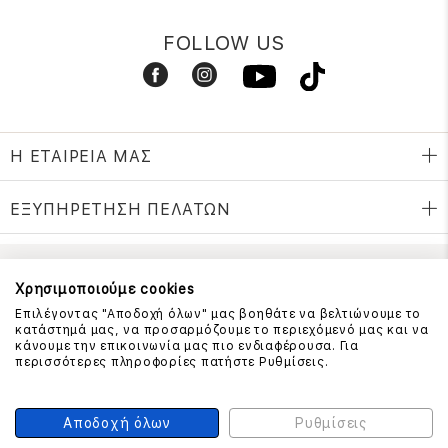
FOLLOW US
Η ΕΤΑΙΡΕΙΑ ΜΑΣ
ΕΞΥΠΗΡΕΤΗΣΗ ΠΕΛΑΤΩΝ
ΕΠΙΚΟΙΝΩΝΗΣΤΕ ΜΑΖΙ ΜΑΣ
Χρησιμοποιούμε cookies
Επιλέγοντας "Αποδοχή όλων" μας βοηθάτε να βελτιώνουμε το
210 999 4510
κατάστημά μας, να προσαρμόζουμε το περιεχόμενό μας και να
(Χρεώση μια αστική μονάδα από σταθερό)
κάνουμε την επικοινωνία μας πιο ενδιαφέρουσα. Για
περισσότερες πληροφορίες πατήστε Ρυθμίσεις.
ΑΣΦΑΛΕΙΑ ΣΥΝΑΛΛΑΓΩΝ
Αποδοχή όλων
Ρυθμίσεις