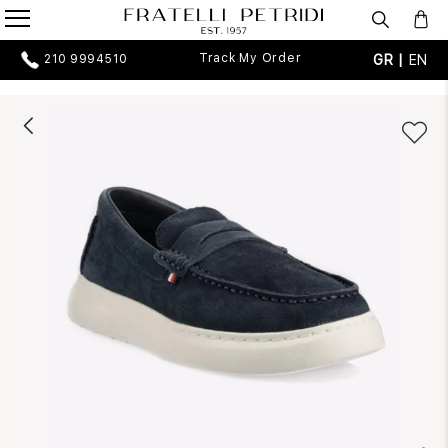
Track My Order
GR |
EN
210 9994510