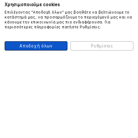
Χρησιμοποιούμε cookies
Επιλέγοντας "Αποδοχή όλων" μας βοηθάτε να βελτιώνουμε το
κατάστημά μας, να προσαρμόζουμε το περιεχόμενό μας και να
ΕΠΙΚΟΙΝΩΝΗΣΤΕ ΜΑΖΙ ΜΑΣ
κάνουμε την επικοινωνία μας πιο ενδιαφέρουσα. Για
περισσότερες πληροφορίες πατήστε Ρυθμίσεις.
210 999 4510
(Χρεώση μια αστική μονάδα από σταθερό)
Αποδοχή όλων
Ρυθμίσεις
ΑΣΦΑΛΕΙΑ ΣΥΝΑΛΛΑΓΩΝ
ONLINE ΠΛΗΡΩΜΕΣ
ΣΥΝΕΡΓΑΤΕΣ COURIER
Ο ΛΟΓΑΡΙΑΣΜΟΣ ΜΟΥ
ΕΓΓΡΑΦΗ ΠΕΛΑΤΗ
Γυναίκα
Άνδρας