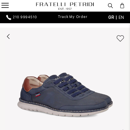
Track My Order
GR |
EN
210 9994510