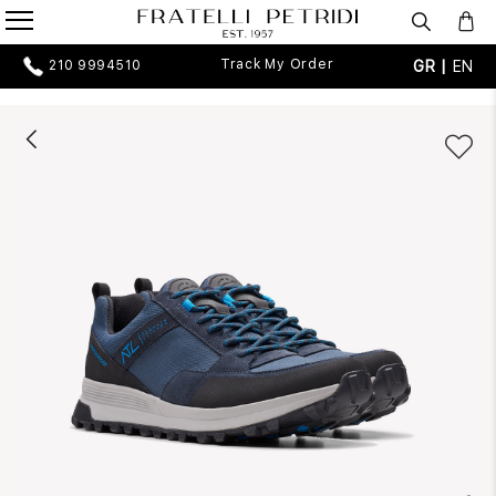
Track My Order
GR |
EN
210 9994510