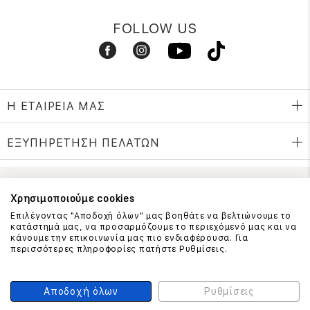
FOLLOW US
Η ΕΤΑΙΡΕΙΑ ΜΑΣ
ΕΞΥΠΗΡΕΤΗΣΗ ΠΕΛΑΤΩΝ
ΕΠΙΚΟΙΝΩΝΗΣΤΕ ΜΑΖΙ ΜΑΣ
Χρησιμοποιούμε cookies
Επιλέγοντας "Αποδοχή όλων" μας βοηθάτε να βελτιώνουμε το
210 999 4510
κατάστημά μας, να προσαρμόζουμε το περιεχόμενό μας και να
(Χρεώση μια αστική μονάδα από σταθερό)
κάνουμε την επικοινωνία μας πιο ενδιαφέρουσα. Για
περισσότερες πληροφορίες πατήστε Ρυθμίσεις.
ΑΣΦΑΛΕΙΑ ΣΥΝΑΛΛΑΓΩΝ
Αποδοχή όλων
Ρυθμίσεις