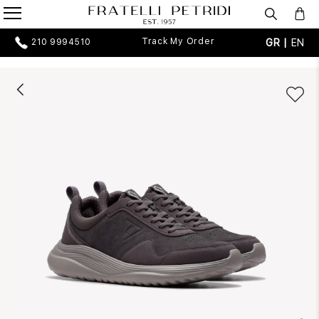
Track My Order
GR |
EN
210 9994510