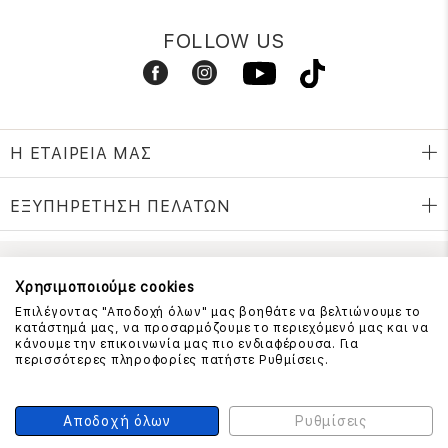
FOLLOW US
Η ΕΤΑΙΡΕΙΑ ΜΑΣ
ΕΞΥΠΗΡΕΤΗΣΗ ΠΕΛΑΤΩΝ
ΕΠΙΚΟΙΝΩΝΗΣΤΕ ΜΑΖΙ ΜΑΣ
Χρησιμοποιούμε cookies
Επιλέγοντας "Αποδοχή όλων" μας βοηθάτε να βελτιώνουμε το
210 999 4510
κατάστημά μας, να προσαρμόζουμε το περιεχόμενό μας και να
(Χρεώση μια αστική μονάδα από σταθερό)
κάνουμε την επικοινωνία μας πιο ενδιαφέρουσα. Για
περισσότερες πληροφορίες πατήστε Ρυθμίσεις.
ΑΣΦΑΛΕΙΑ ΣΥΝΑΛΛΑΓΩΝ
Αποδοχή όλων
Ρυθμίσεις