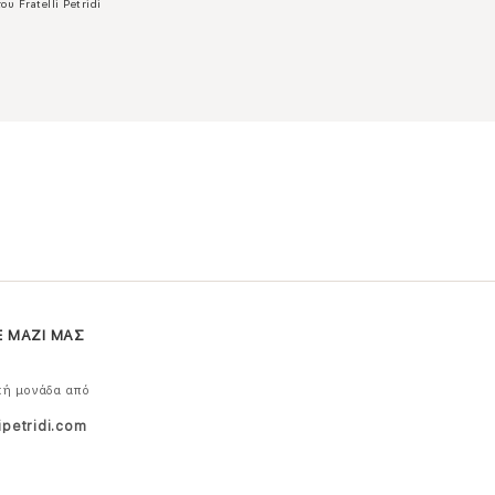
ου Fratelli Petridi
Ε ΜΑΖΙ ΜΑΣ
κή μονάδα από
ipetridi.com