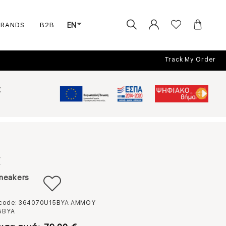
BRANDS
B2B
EN
Track My Order
Σ
X
neakers
 code: 364070U15BYA
ΑΜΜΟΥ
5BYA