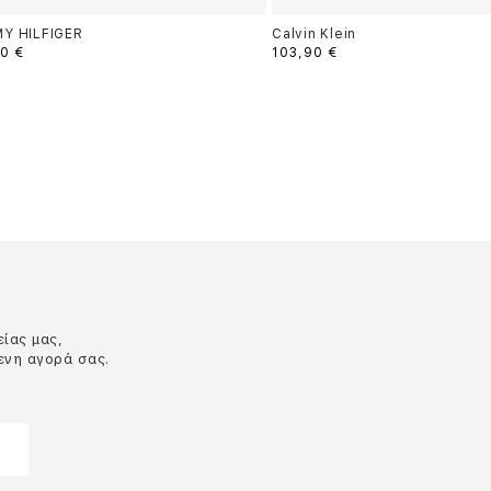
Y HILFIGER
Calvin Klein
0 €
103,90 €
είας μας,
ενη αγορά σας.