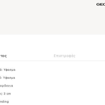
ντος
Επιστροφές
ό: Υφασμα
ό: Yφασμα
Κορδονια
ς: 3 cm
anding