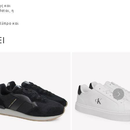
ης και
εται, η
 Κύπρο και
Ι