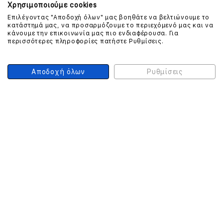
Χρησιμοποιούμε cookies
Επιλέγοντας "Αποδοχή όλων" μας βοηθάτε να βελτιώνουμε το
ΕΠΙΚΟΙΝΩΝΗΣΤΕ ΜΑΖΙ ΜΑΣ
κατάστημά μας, να προσαρμόζουμε το περιεχόμενό μας και να
κάνουμε την επικοινωνία μας πιο ενδιαφέρουσα. Για
περισσότερες πληροφορίες πατήστε Ρυθμίσεις.
210 999 4510
(Χρεώση μια αστική μονάδα από σταθερό)
Αποδοχή όλων
Ρυθμίσεις
ΑΣΦΑΛΕΙΑ ΣΥΝΑΛΛΑΓΩΝ
ONLINE ΠΛΗΡΩΜΕΣ
ΣΥΝΕΡΓΑΤΕΣ COURIER
Ο ΛΟΓΑΡΙΑΣΜΟΣ ΜΟΥ
ΕΓΓΡΑΦΗ ΠΕΛΑΤΗ
Γυναίκα
Άνδρας
Έχετε ήδη λογαριασμό;