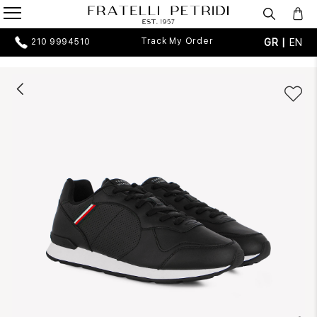
Track My Order
GR |
EN
210 9994510