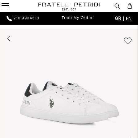
Track My Order
GR |
EN
210 9994510