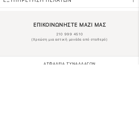
ΕΞΥΠΗΡΕΤΗΣΗ ΠΕΛΑΤΩΝ
ΕΠΙΚΟΙΝΩΝΗΣΤΕ ΜΑΖΙ ΜΑΣ
210 999 4510
(Χρεώση μια αστική μονάδα από σταθερό)
ΑΣΦΑΛΕΙΑ ΣΥΝΑΛΛΑΓΩΝ
ONLINE ΠΛΗΡΩΜΕΣ
ΣΥΝΕΡΓΑΤΕΣ COURIER
Ο ΛΟΓΑΡΙΑΣΜΟΣ ΜΟΥ
ΕΓΓΡΑΦΗ ΠΕΛΑΤΗ