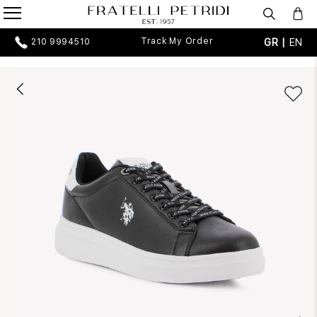
Track My Order
GR |
EN
210 9994510