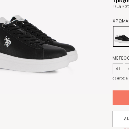
Τρέχο
Τιμή κα
ΧΡΩΜΑ
ΜΕΓΕΘΟ
41
ΟΔΗΓΟΣ Μ
Δ