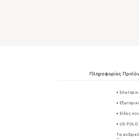
Πληροφορίες Προϊό
• Εσωτερικ
• Εξωτερικ
• Είδος κ
• US POLO
Τα ανδρικά