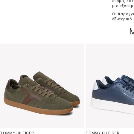
δέρμα, κατ
μια εξατομ
Οι παραγγε
εξωτερικό 
TOMMY HILFIGER
TOMMY HILFIGER