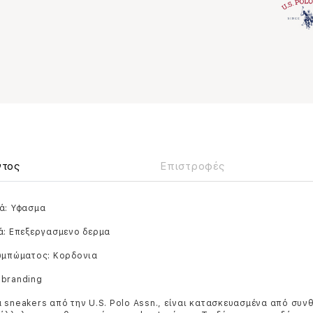
ντος
Επιστροφές
ά: Υφασμα
ά: Επεξεργασμενο δερμα
ουμπώματος: Κορδονια
 branding
 sneakers από την U.S. Polo Assn., είναι κατασκευασμένα από συν