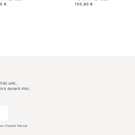
0 €
103,90 €
είας μας,
ενη αγορά σας.
ου Fratelli Petridi