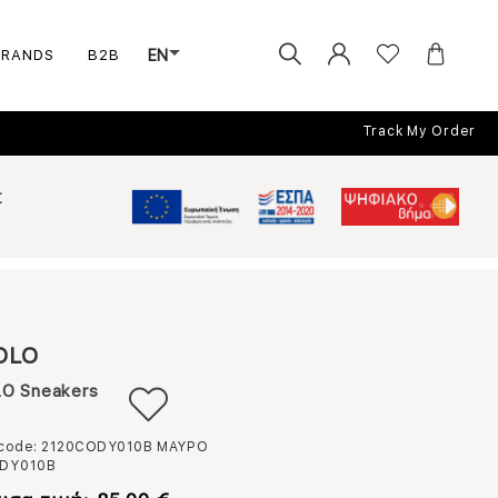
BRANDS
B2B
EN
Track My Order
Σ
OLO
O Sneakers
 code: 2120CODY010B
ΜΑΥΡΟ
DY010B