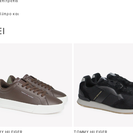
επιτρέπει
 Κύπρο και
Ι
Y HILFIGER
TOMMY HILFIGER