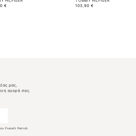
Y HILFIGER
TOMMY HILFIGER
0 €
103,90 €
είας μας,
ενη αγορά σας.
ου Fratelli Petridi