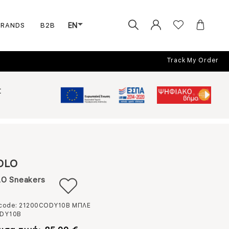
BRANDS
B2B
EN
Track My Order
Σ
OLO
O Sneakers
 code: 21200CODY10B
ΜΠΛΕ
DY10B