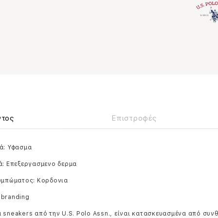
ντος
Επιστροφές
ά: Υφασμα
ά: Επεξεργασμενο δερμα
ουμπώματος: Κορδονια
 branding
 sneakers από την U.S. Polo Assn., είναι κατασκευασμένα από συν