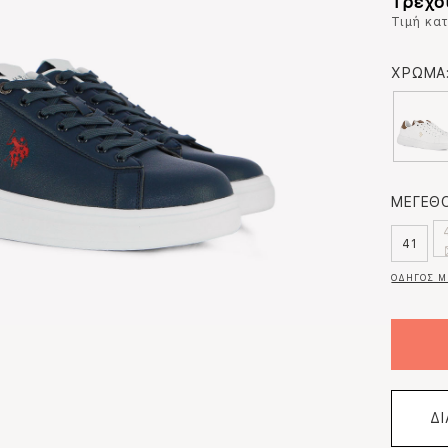
Τρέχο
Τιμή κα
ΧΡΩΜΑ
ΜΕΓΕΘΟ
41
ΟΔΗΓΟΣ Μ
Δ