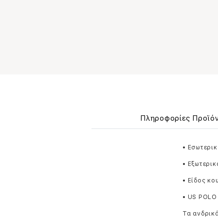
Πληροφορίες Προϊό
• Εσωτερικ
• Εξωτερικ
• Είδος κ
• US POLO
Τα ανδρικά