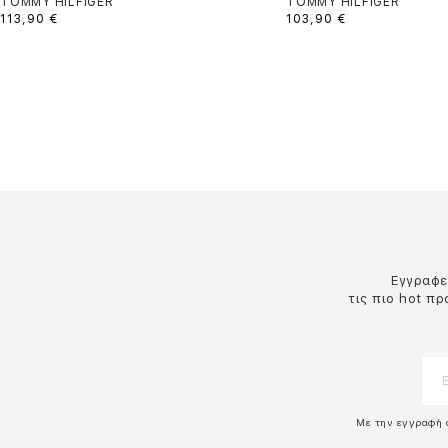
TOMMY HILFIGER
TOMMY HILFIGER
113,90 €
103,90 €
Εγγραφεί
τις πιο hot π
Με την εγγραφή 