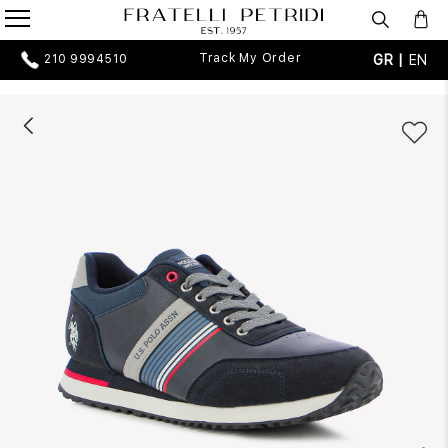
Track My Order
GR |
EN
210 9994510