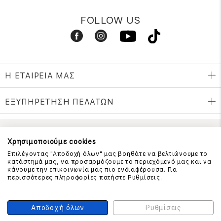
FOLLOW US
Η ΕΤΑΙΡΕΙΑ ΜΑΣ
ΕΞΥΠΗΡΕΤΗΣΗ ΠΕΛΑΤΩΝ
ΕΠΙΚΟΙΝΩΝΗΣΤΕ ΜΑΖΙ ΜΑΣ
Χρησιμοποιούμε cookies
Επιλέγοντας "Αποδοχή όλων" μας βοηθάτε να βελτιώνουμε το
210 999 4510
κατάστημά μας, να προσαρμόζουμε το περιεχόμενό μας και να
(Χρεώση μια αστική μονάδα από σταθερό)
κάνουμε την επικοινωνία μας πιο ενδιαφέρουσα. Για
περισσότερες πληροφορίες πατήστε Ρυθμίσεις.
ΑΣΦΑΛΕΙΑ ΣΥΝΑΛΛΑΓΩΝ
Αποδοχή όλων
Ρυθμίσεις