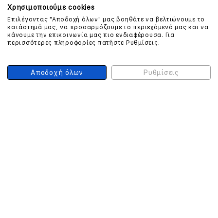
Χρησιμοποιούμε cookies
Επιλέγοντας "Αποδοχή όλων" μας βοηθάτε να βελτιώνουμε το
κατάστημά μας, να προσαρμόζουμε το περιεχόμενό μας και να
ΕΠΙΚΟΙΝΩΝΗΣΤΕ ΜΑΖΙ ΜΑΣ
κάνουμε την επικοινωνία μας πιο ενδιαφέρουσα. Για
περισσότερες πληροφορίες πατήστε Ρυθμίσεις.
210 999 4510
(Χρεώση μια αστική μονάδα από σταθερό)
Αποδοχή όλων
Ρυθμίσεις
ΑΣΦΑΛΕΙΑ ΣΥΝΑΛΛΑΓΩΝ
ONLINE ΠΛΗΡΩΜΕΣ
ΣΥΝΕΡΓΑΤΕΣ COURIER
Ο ΛΟΓΑΡΙΑΣΜΟΣ ΜΟΥ
ΕΓΓΡΑΦΗ ΠΕΛΑΤΗ
Γυναίκα
Άνδρας