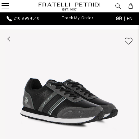
Track My Order
GR |
EN
210 9994510