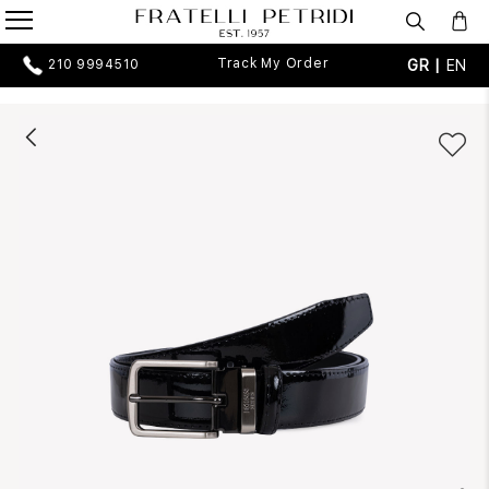
Track My Order
GR |
EN
210 9994510