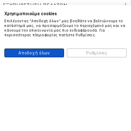
ΕΞΥΠΗΡΕΤΗΣΗ ΠΕΛΑΤΩΝ
Χρησιμοποιούμε cookies
Επιλέγοντας "Αποδοχή όλων" μας βοηθάτε να βελτιώνουμε το
κατάστημά μας, να προσαρμόζουμε το περιεχόμενό μας και να
ΕΠΙΚΟΙΝΩΝΗΣΤΕ ΜΑΖΙ ΜΑΣ
κάνουμε την επικοινωνία μας πιο ενδιαφέρουσα. Για
περισσότερες πληροφορίες πατήστε Ρυθμίσεις.
210 999 4510
(Χρεώση μια αστική μονάδα από σταθερό)
Αποδοχή όλων
Ρυθμίσεις
ΑΣΦΑΛΕΙΑ ΣΥΝΑΛΛΑΓΩΝ
ONLINE ΠΛΗΡΩΜΕΣ
ΣΥΝΕΡΓΑΤΕΣ COURIER
Ο ΛΟΓΑΡΙΑΣΜΟΣ ΜΟΥ
ΕΓΓΡΑΦΗ ΠΕΛΑΤΗ