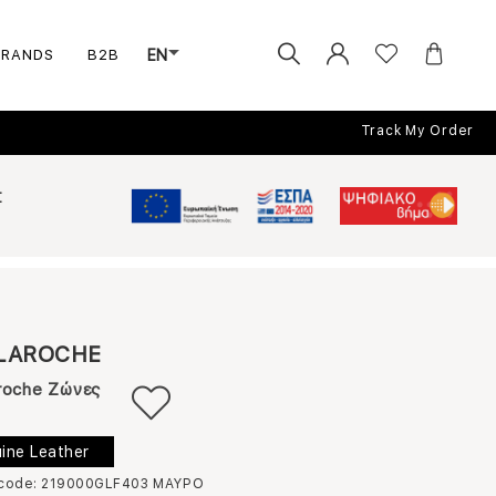
BRANDS
B2B
EN
Track My Order
Σ
LAROCHE
roche Ζώνες
ine Leather
 code: 219000GLF403
ΜΑΥΡΟ