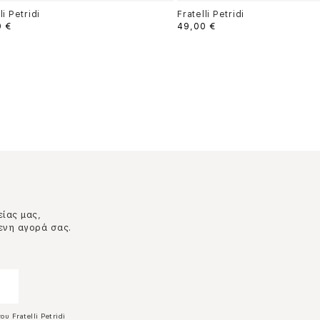
li Petridi
Fratelli Petridi
0 €
49,00 €
είας μας,
ενη αγορά σας.
ου Fratelli Petridi