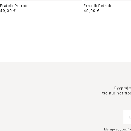
Fratelli Petridi
Fratelli Petridi
49,00 €
49,00 €
Εγγραφεί
τις πιο hot π
Με την εγγραφή 