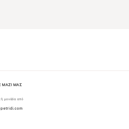
Ε ΜΑΖΙ ΜΑΣ
κή μονάδα από
ipetridi.com