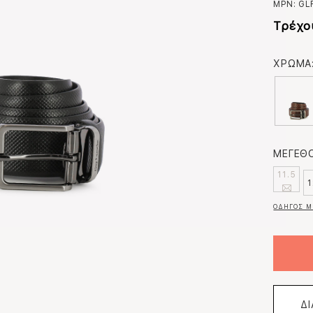
MPN:
GL
Τρέχο
ΧΡΩΜΑ
ΜΕΓΕΘΟ
11.5
1
ΟΔΗΓΟΣ Μ
Δ