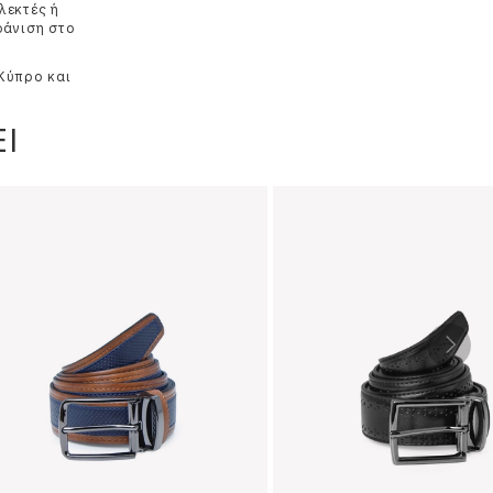
λεκτές ή
φάνιση στο
 Κύπρο και
Ι