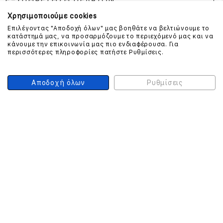
ΕΞΥΠΗΡΕΤΗΣΗ ΠΕΛΑΤΩΝ
Χρησιμοποιούμε cookies
Επιλέγοντας "Αποδοχή όλων" μας βοηθάτε να βελτιώνουμε το
κατάστημά μας, να προσαρμόζουμε το περιεχόμενό μας και να
ΕΠΙΚΟΙΝΩΝΗΣΤΕ ΜΑΖΙ ΜΑΣ
κάνουμε την επικοινωνία μας πιο ενδιαφέρουσα. Για
περισσότερες πληροφορίες πατήστε Ρυθμίσεις.
210 999 4510
(Χρεώση μια αστική μονάδα από σταθερό)
Αποδοχή όλων
Ρυθμίσεις
ΑΣΦΑΛΕΙΑ ΣΥΝΑΛΛΑΓΩΝ
ONLINE ΠΛΗΡΩΜΕΣ
ΣΥΝΕΡΓΑΤΕΣ COURIER
Ο ΛΟΓΑΡΙΑΣΜΟΣ ΜΟΥ
ΕΓΓΡΑΦΗ ΠΕΛΑΤΗ