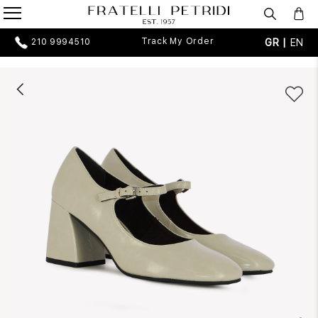
Track My Order
GR |
EN
210 9994510