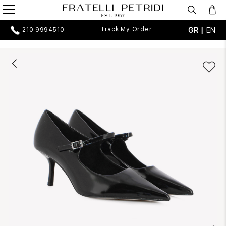
Track My Order
GR |
EN
210 9994510