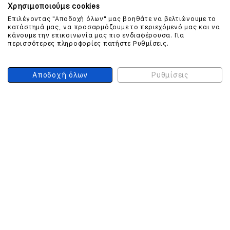
Χρησιμοποιούμε cookies
Επιλέγοντας "Αποδοχή όλων" μας βοηθάτε να βελτιώνουμε το
ΕΠΙΚΟΙΝΩΝΗΣΤΕ ΜΑΖΙ ΜΑΣ
κατάστημά μας, να προσαρμόζουμε το περιεχόμενό μας και να
κάνουμε την επικοινωνία μας πιο ενδιαφέρουσα. Για
περισσότερες πληροφορίες πατήστε Ρυθμίσεις.
210 999 4510
(Χρεώση μια αστική μονάδα από σταθερό)
Αποδοχή όλων
Ρυθμίσεις
ΑΣΦΑΛΕΙΑ ΣΥΝΑΛΛΑΓΩΝ
ONLINE ΠΛΗΡΩΜΕΣ
ΣΥΝΕΡΓΑΤΕΣ COURIER
Ο ΛΟΓΑΡΙΑΣΜΟΣ ΜΟΥ
ΕΓΓΡΑΦΗ ΠΕΛΑΤΗ
Γυναίκα
Άνδρας
Έχετε ήδη λογαριασμό;