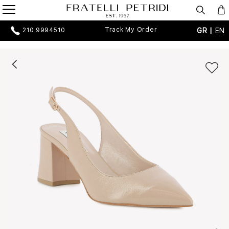
Track My Order
GR |
EN
210 9994510