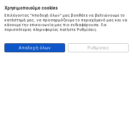
Χρησιμοποιούμε cookies
Επιλέγοντας "Αποδοχή όλων" μας βοηθάτε να βελτιώνουμε το
κατάστημά μας, να προσαρμόζουμε το περιεχόμενό μας και να
ΕΠΙΚΟΙΝΩΝΗΣΤΕ ΜΑΖΙ ΜΑΣ
κάνουμε την επικοινωνία μας πιο ενδιαφέρουσα. Για
περισσότερες πληροφορίες πατήστε Ρυθμίσεις.
210 999 4510
(Χρεώση μια αστική μονάδα από σταθερό)
Αποδοχή όλων
Ρυθμίσεις
ΑΣΦΑΛΕΙΑ ΣΥΝΑΛΛΑΓΩΝ
ONLINE ΠΛΗΡΩΜΕΣ
ΣΥΝΕΡΓΑΤΕΣ COURIER
Ο ΛΟΓΑΡΙΑΣΜΟΣ ΜΟΥ
ΕΓΓΡΑΦΗ ΠΕΛΑΤΗ