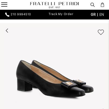
Track My Order
GR |
EN
210 9994510