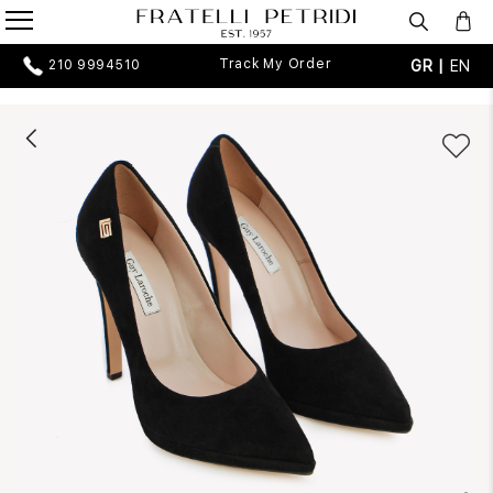
Track My Order
GR |
EN
210 9994510