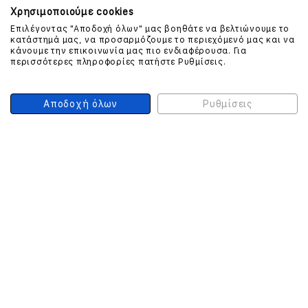
Χρησιμοποιούμε cookies
Επιλέγοντας "Αποδοχή όλων" μας βοηθάτε να βελτιώνουμε το
κατάστημά μας, να προσαρμόζουμε το περιεχόμενό μας και να
ΕΠΙΚΟΙΝΩΝΗΣΤΕ ΜΑΖΙ ΜΑΣ
κάνουμε την επικοινωνία μας πιο ενδιαφέρουσα. Για
περισσότερες πληροφορίες πατήστε Ρυθμίσεις.
210 999 4510
(Χρεώση μια αστική μονάδα από σταθερό)
Αποδοχή όλων
Ρυθμίσεις
ΑΣΦΑΛΕΙΑ ΣΥΝΑΛΛΑΓΩΝ
ONLINE ΠΛΗΡΩΜΕΣ
ΣΥΝΕΡΓΑΤΕΣ COURIER
Ο ΛΟΓΑΡΙΑΣΜΟΣ ΜΟΥ
ΕΓΓΡΑΦΗ ΠΕΛΑΤΗ
Γυναίκα
Άνδρας