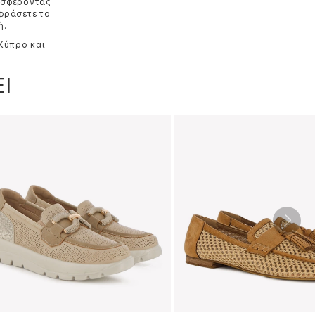
ροσφέροντας
κφράσετε το
ή.
 Κύπρο και
Ι