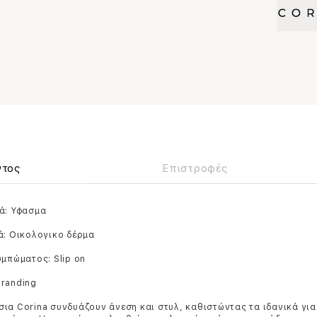
ντος
Επιστροφές
ά: Υφασμα
ά: Οικολογικο δέρμα
υμπώματος: Slip on
branding
ια Corina συνδυάζουν άνεση και στυλ, καθιστώντας τα ιδανικά για