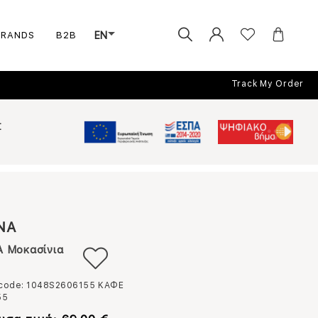
BRANDS
B2B
EN
Track My Order
Σ
NA
 Μοκασίνια
 code: 1048S2606155
ΚΑΦΕ
55