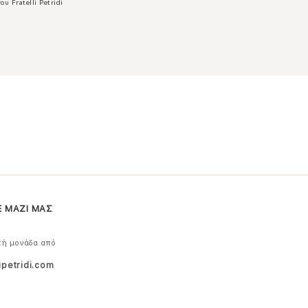
ου Fratelli Petridi
Ε ΜΑΖΙ ΜΑΣ
κή μονάδα από
ipetridi.com