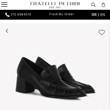
Track My Order
GR |
EN
210 9994510