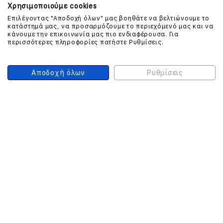
Χρησιμοποιούμε cookies
Επιλέγοντας "Αποδοχή όλων" μας βοηθάτε να βελτιώνουμε το
ΕΠΙΚΟΙΝΩΝΗΣΤΕ ΜΑΖΙ ΜΑΣ
κατάστημά μας, να προσαρμόζουμε το περιεχόμενό μας και να
κάνουμε την επικοινωνία μας πιο ενδιαφέρουσα. Για
περισσότερες πληροφορίες πατήστε Ρυθμίσεις.
210 999 4510
(Χρεώση μια αστική μονάδα από σταθερό)
Αποδοχή όλων
Ρυθμίσεις
ΑΣΦΑΛΕΙΑ ΣΥΝΑΛΛΑΓΩΝ
ONLINE ΠΛΗΡΩΜΕΣ
ΣΥΝΕΡΓΑΤΕΣ COURIER
Ο ΛΟΓΑΡΙΑΣΜΟΣ ΜΟΥ
ΕΓΓΡΑΦΗ ΠΕΛΑΤΗ
Γυναίκα
Άνδρας
Έχετε ήδη λογαριασμό;