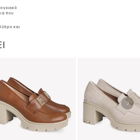
σογειακό
δια που
 Κύπρο και
Ι