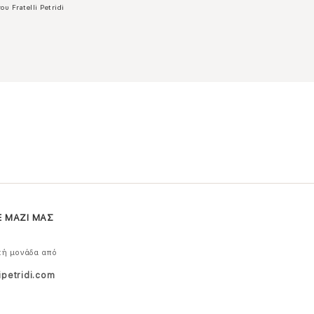
ου Fratelli Petridi
Ε ΜΑΖΙ ΜΑΣ
κή μονάδα από
ipetridi.com