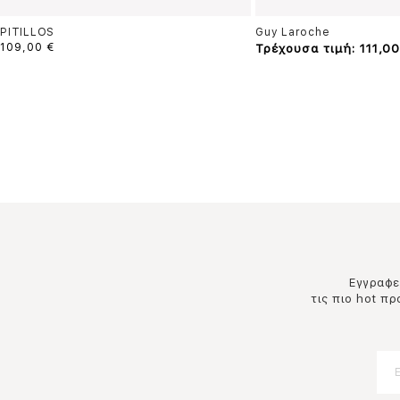
PITILLOS
Guy Laroche
109,00 €
Τρέχουσα τιμή: 111,00
Εγγραφεί
τις πιο hot π