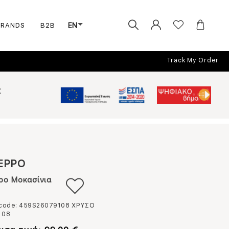
BRANDS
B2B
EN
Track My Order
Σ
EPPO
po Μοκασίνια
 code: 459S26079108
ΧΡΥΣΟ
108