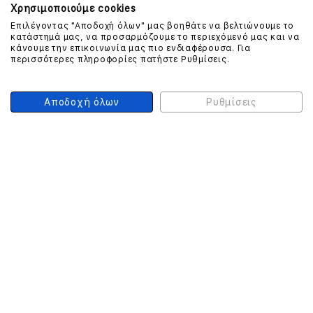
Χρησιμοποιούμε cookies
Επιλέγοντας "Αποδοχή όλων" μας βοηθάτε να βελτιώνουμε το
ΕΠΙΚΟΙΝΩΝΗΣΤΕ ΜΑΖΙ ΜΑΣ
κατάστημά μας, να προσαρμόζουμε το περιεχόμενό μας και να
κάνουμε την επικοινωνία μας πιο ενδιαφέρουσα. Για
περισσότερες πληροφορίες πατήστε Ρυθμίσεις.
210 999 4510
(Χρεώση μια αστική μονάδα από σταθερό)
Αποδοχή όλων
Ρυθμίσεις
ΑΣΦΑΛΕΙΑ ΣΥΝΑΛΛΑΓΩΝ
ONLINE ΠΛΗΡΩΜΕΣ
ΣΥΝΕΡΓΑΤΕΣ COURIER
Ο ΛΟΓΑΡΙΑΣΜΟΣ ΜΟΥ
ΕΓΓΡΑΦΗ ΠΕΛΑΤΗ
Γυναίκα
Άνδρας
Έχετε ήδη λογαριασμό;