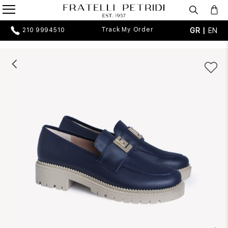
Track My Order
GR |
EN
210 9994510