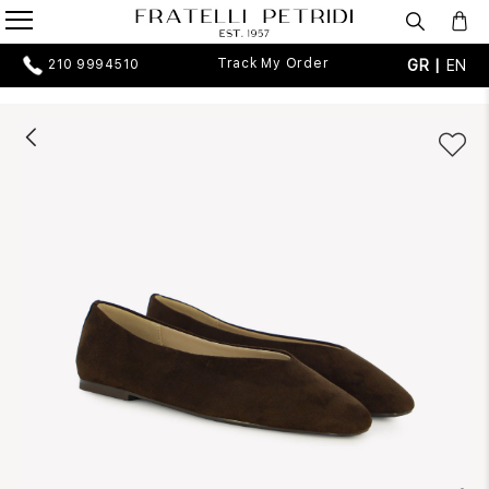
Track My Order
GR |
EN
210 9994510