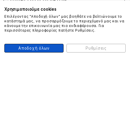
ΕΞΥΠΗΡΕΤΗΣΗ ΠΕΛΑΤΩΝ
Χρησιμοποιούμε cookies
Επιλέγοντας "Αποδοχή όλων" μας βοηθάτε να βελτιώνουμε το
κατάστημά μας, να προσαρμόζουμε το περιεχόμενό μας και να
ΕΠΙΚΟΙΝΩΝΗΣΤΕ ΜΑΖΙ ΜΑΣ
κάνουμε την επικοινωνία μας πιο ενδιαφέρουσα. Για
περισσότερες πληροφορίες πατήστε Ρυθμίσεις.
210 999 4510
(Χρεώση μια αστική μονάδα από σταθερό)
Αποδοχή όλων
Ρυθμίσεις
ΑΣΦΑΛΕΙΑ ΣΥΝΑΛΛΑΓΩΝ
ONLINE ΠΛΗΡΩΜΕΣ
ΣΥΝΕΡΓΑΤΕΣ COURIER
Ο ΛΟΓΑΡΙΑΣΜΟΣ ΜΟΥ
ΕΓΓΡΑΦΗ ΠΕΛΑΤΗ