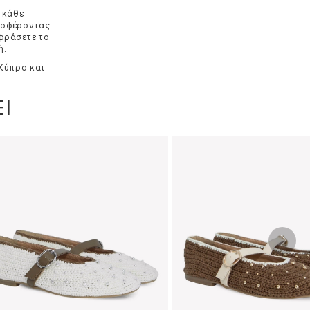
 κάθε
ροσφέροντας
κφράσετε το
ή.
 Κύπρο και
Ι