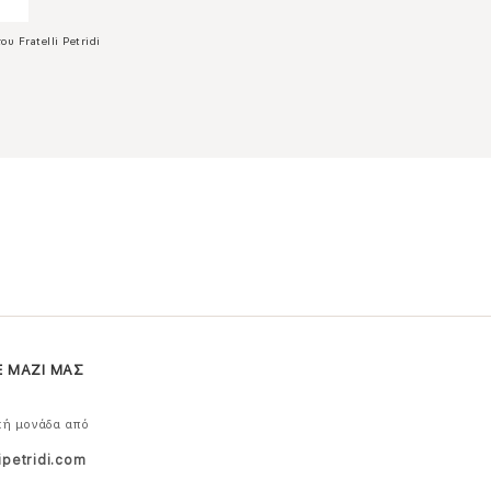
ου Fratelli Petridi
Ε ΜΑΖΙ ΜΑΣ
κή μονάδα από
ipetridi.com