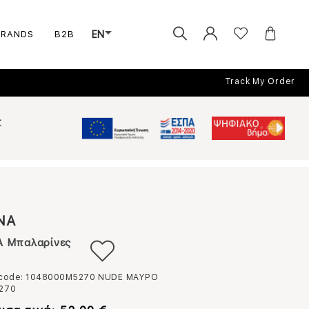
BRANDS
B2B
EN
Track My Order
Σ
NA
 Μπαλαρίνες
 code: 1048000M5270
NUDE ΜΑΥΡΟ
270