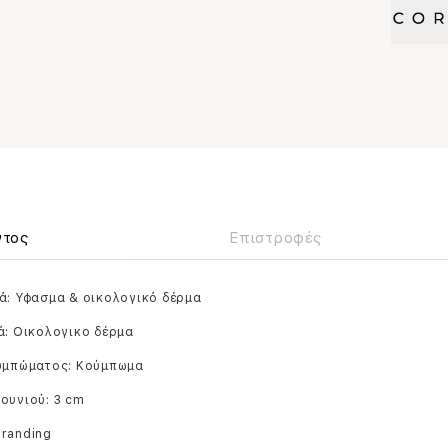
ντος
Επιστροφές
ά: Υφασμα & οικολογικό δέρμα
ά: Οικολογικο δέρμα
ουμπώματος: Κούμπωμα
ουνιού: 3 cm
branding