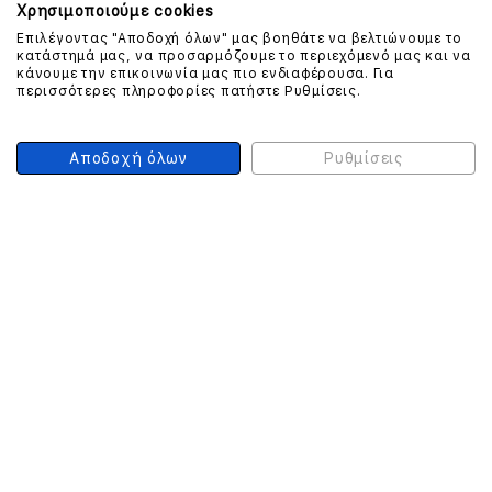
Χρησιμοποιούμε cookies
Επιλέγοντας "Αποδοχή όλων" μας βοηθάτε να βελτιώνουμε το
ΕΠΙΚΟΙΝΩΝΗΣΤΕ ΜΑΖΙ ΜΑΣ
κατάστημά μας, να προσαρμόζουμε το περιεχόμενό μας και να
κάνουμε την επικοινωνία μας πιο ενδιαφέρουσα. Για
περισσότερες πληροφορίες πατήστε Ρυθμίσεις.
210 999 4510
(Χρεώση μια αστική μονάδα από σταθερό)
Αποδοχή όλων
Ρυθμίσεις
ΑΣΦΑΛΕΙΑ ΣΥΝΑΛΛΑΓΩΝ
ONLINE ΠΛΗΡΩΜΕΣ
ΣΥΝΕΡΓΑΤΕΣ COURIER
Ο ΛΟΓΑΡΙΑΣΜΟΣ ΜΟΥ
ΕΓΓΡΑΦΗ ΠΕΛΑΤΗ
Γυναίκα
Άνδρας
Έχετε ήδη λογαριασμό;