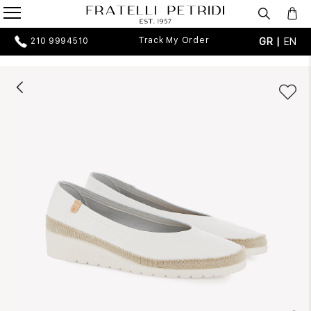
Track My Order
GR |
EN
210 9994510