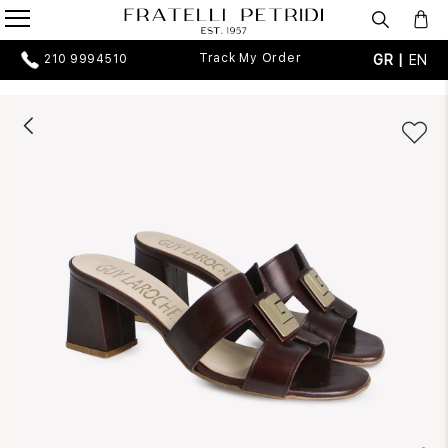
Track My Order
GR |
EN
210 9994510