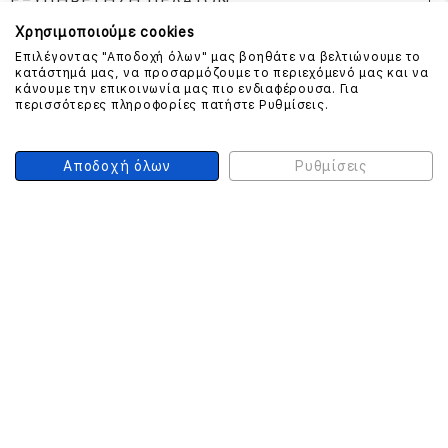
ΕΞΥΠΗΡΕΤΗΣΗ ΠΕΛΑΤΩΝ
Χρησιμοποιούμε cookies
Επιλέγοντας "Αποδοχή όλων" μας βοηθάτε να βελτιώνουμε το
κατάστημά μας, να προσαρμόζουμε το περιεχόμενό μας και να
ΕΠΙΚΟΙΝΩΝΗΣΤΕ ΜΑΖΙ ΜΑΣ
κάνουμε την επικοινωνία μας πιο ενδιαφέρουσα. Για
περισσότερες πληροφορίες πατήστε Ρυθμίσεις.
210 999 4510
(Χρεώση μια αστική μονάδα από σταθερό)
Αποδοχή όλων
Ρυθμίσεις
ΑΣΦΑΛΕΙΑ ΣΥΝΑΛΛΑΓΩΝ
ONLINE ΠΛΗΡΩΜΕΣ
ΣΥΝΕΡΓΑΤΕΣ COURIER
Ο ΛΟΓΑΡΙΑΣΜΟΣ ΜΟΥ
ΕΓΓΡΑΦΗ ΠΕΛΑΤΗ