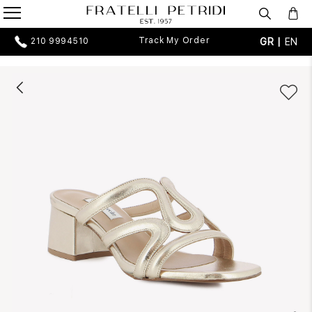
Track My Order
GR |
EN
210 9994510