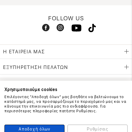
FOLLOW US
Η ΕΤΑΙΡΕΙΑ ΜΑΣ
ΕΞΥΠΗΡΕΤΗΣΗ ΠΕΛΑΤΩΝ
Χρησιμοποιούμε cookies
ΕΠΙΚΟΙΝΩΝΗΣΤΕ ΜΑΖΙ ΜΑΣ
Επιλέγοντας "Αποδοχή όλων" μας βοηθάτε να βελτιώνουμε το
210 999 4510
κατάστημά μας, να προσαρμόζουμε το περιεχόμενό μας και να
(Χρεώση μια αστική μονάδα από σταθερό)
κάνουμε την επικοινωνία μας πιο ενδιαφέρουσα. Για
περισσότερες πληροφορίες πατήστε Ρυθμίσεις.
ΑΣΦΑΛΕΙΑ ΣΥΝΑΛΛΑΓΩΝ
Αποδοχή όλων
Ρυθμίσεις