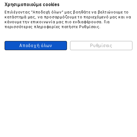
Χρησιμοποιούμε cookies
Επιλέγοντας "Αποδοχή όλων" μας βοηθάτε να βελτιώνουμε το
κατάστημά μας, να προσαρμόζουμε το περιεχόμενό μας και να
ΕΠΙΚΟΙΝΩΝΗΣΤΕ ΜΑΖΙ ΜΑΣ
κάνουμε την επικοινωνία μας πιο ενδιαφέρουσα. Για
περισσότερες πληροφορίες πατήστε Ρυθμίσεις.
210 999 4510
(Χρεώση μια αστική μονάδα από σταθερό)
Αποδοχή όλων
Ρυθμίσεις
ΑΣΦΑΛΕΙΑ ΣΥΝΑΛΛΑΓΩΝ
ONLINE ΠΛΗΡΩΜΕΣ
ΣΥΝΕΡΓΑΤΕΣ COURIER
Ο ΛΟΓΑΡΙΑΣΜΟΣ ΜΟΥ
ΕΓΓΡΑΦΗ ΠΕΛΑΤΗ
Γυναίκα
Άνδρας