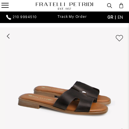
Track My Order
GR |
EN
210 9994510