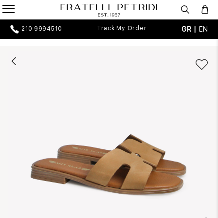
Track My Order
GR |
EN
210 9994510