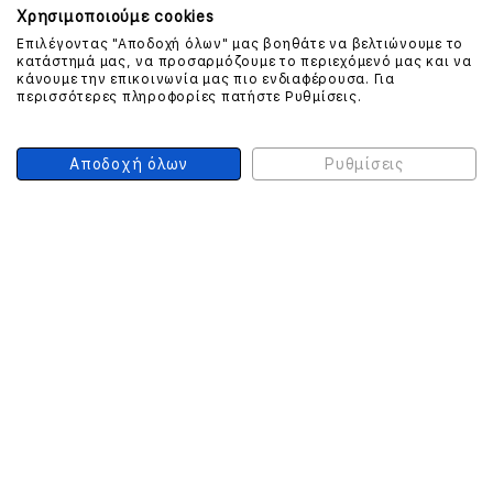
Χρησιμοποιούμε cookies
Επιλέγοντας "Αποδοχή όλων" μας βοηθάτε να βελτιώνουμε το
κατάστημά μας, να προσαρμόζουμε το περιεχόμενό μας και να
ΕΠΙΚΟΙΝΩΝΗΣΤΕ ΜΑΖΙ ΜΑΣ
κάνουμε την επικοινωνία μας πιο ενδιαφέρουσα. Για
περισσότερες πληροφορίες πατήστε Ρυθμίσεις.
210 999 4510
(Χρεώση μια αστική μονάδα από σταθερό)
Αποδοχή όλων
Ρυθμίσεις
ΑΣΦΑΛΕΙΑ ΣΥΝΑΛΛΑΓΩΝ
ONLINE ΠΛΗΡΩΜΕΣ
ΣΥΝΕΡΓΑΤΕΣ COURIER
Ο ΛΟΓΑΡΙΑΣΜΟΣ ΜΟΥ
ΕΓΓΡΑΦΗ ΠΕΛΑΤΗ
Γυναίκα
Άνδρας