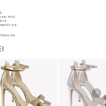
κά
 και στυλ.
άντα
ασμούς για
 Κύπρο και
Ι