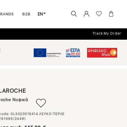
BRANDS
B2B
EN
Track My Order
Σ
LAROCHE
roche Νυφικά
 code: GL5020019414
ΛΕΥΚΟ ΠΕΡΛΕ
291696(2448)