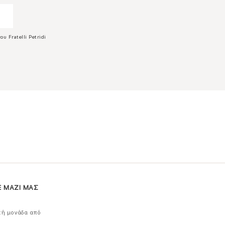
ου Fratelli Petridi
Ε ΜΑΖΙ ΜΑΣ
κή μονάδα από