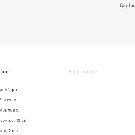
ντος
Επιστροφές
ό: Δέρμα
ό: Δερμα
 Κουμπωμα
ουνιού: 13 cm
απας 2 cm