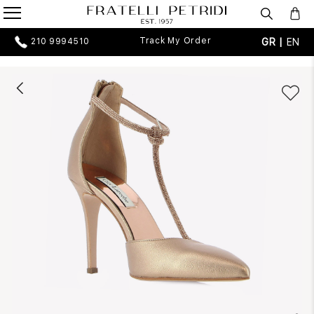
Track My Order
GR |
EN
210 9994510