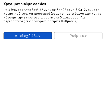
Χρησιμοποιούμε cookies
Επιλέγοντας "Αποδοχή όλων" μας βοηθάτε να βελτιώνουμε το
κατάστημά μας, να προσαρμόζουμε το περιεχόμενό μας και να
ΕΠΙΚΟΙΝΩΝΗΣΤΕ ΜΑΖΙ ΜΑΣ
κάνουμε την επικοινωνία μας πιο ενδιαφέρουσα. Για
περισσότερες πληροφορίες πατήστε Ρυθμίσεις.
210 999 4510
(Χρεώση μια αστική μονάδα από σταθερό)
Αποδοχή όλων
Ρυθμίσεις
ΑΣΦΑΛΕΙΑ ΣΥΝΑΛΛΑΓΩΝ
ONLINE ΠΛΗΡΩΜΕΣ
ΣΥΝΕΡΓΑΤΕΣ COURIER
Ο ΛΟΓΑΡΙΑΣΜΟΣ ΜΟΥ
ΕΓΓΡΑΦΗ ΠΕΛΑΤΗ
Γυναίκα
Άνδρας