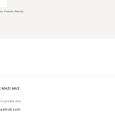
ου Fratelli Petridi
Ε ΜΑΖΙ ΜΑΣ
κή μονάδα από
ipetridi.com