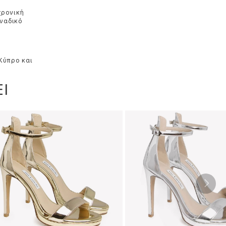
χρονική
οναδικό
 Κύπρο και
Ι