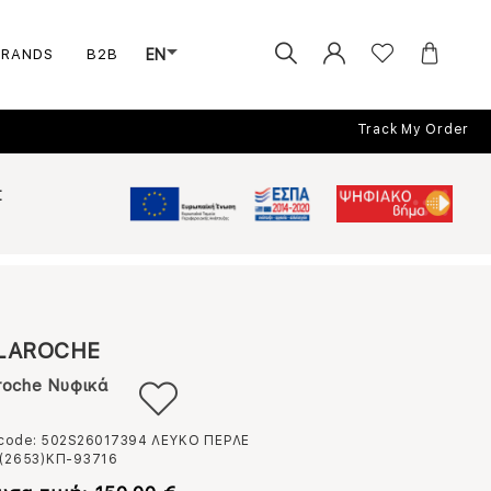
BRANDS
B2B
EN
Track My Order
Σ
LAROCHE
roche Νυφικά
 code: 502S26017394
ΛΕΥΚΟ ΠΕΡΛΕ
(2653)ΚΠ-93716