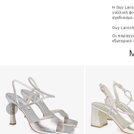
Η Guy Laro
γαλλική φι
σχεδιασμo.
Guy Laroch
Οι παραγγε
εξωτερικό 