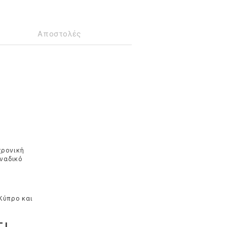
Αποστολές
χρονική
οναδικό
 Κύπρο και