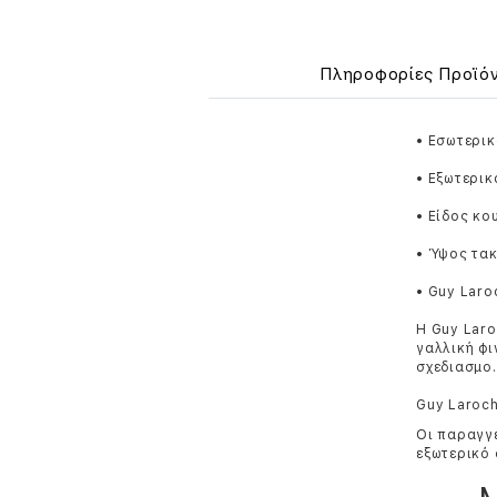
Πληροφορίες Προϊό
• Εσωτερικ
• Εξωτερικ
• Είδος κ
• Ύψος τακ
• Guy Laro
Η Guy Laro
γαλλική φι
σχεδιασμo.
Guy Laroch
Οι παραγγε
εξωτερικό 