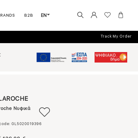
BRANDS
B2B
EN
Track My Order
Σ
LAROCHE
roche Νυφικά
 code: GL5020019396