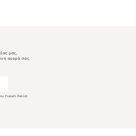
είας μας,
ενη αγορά σας.
ου Fratelli Petridi