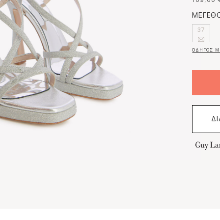
169,00 
ΜΕΓΕΘΟ
37
ΟΔΗΓΟΣ Μ
Δ