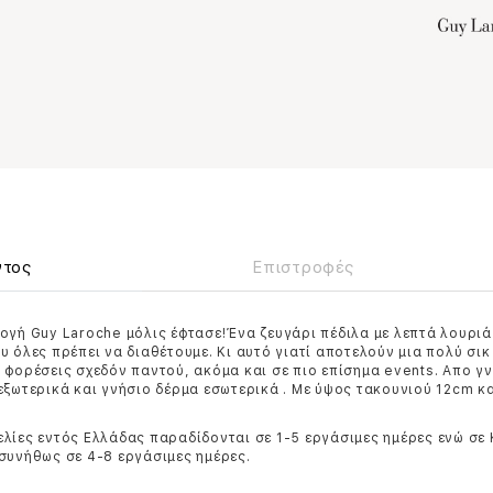
ντος
Επιστροφές
ογή Guy Laroche μόλις έφτασε!Ένα ζευγάρι πέδιλα με λεπτά λουριά 
υ όλες πρέπει να διαθέτουμε. Κι αυτό γιατί αποτελούν μια πολύ σικ
 φορέσεις σχεδόν παντού, ακόμα και σε πιο επίσημα events. Απο γ
εξωτερικά και γνήσιο δέρμα εσωτερικά . Με ύψος τακουνιού 12cm κ
λίες εντός Ελλάδας παραδίδονται σε 1-5 εργάσιμες ημέρες ενώ σε
συνήθως σε 4-8 εργάσιμες ημέρες.