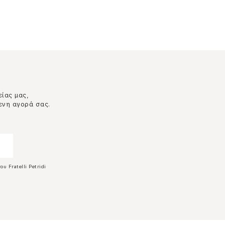
είας μας,
ενη αγορά σας.
ου Fratelli Petridi