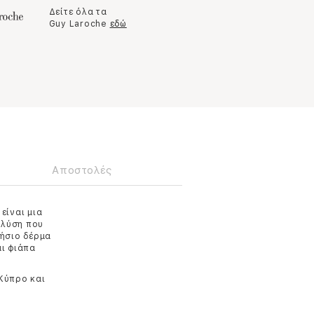
Δείτε όλα τα
Guy Laroche
εδώ
Αποστολές
είναι μια
 λύση που
νήσιο δέρμα
αι φιάπα
 Κύπρο και