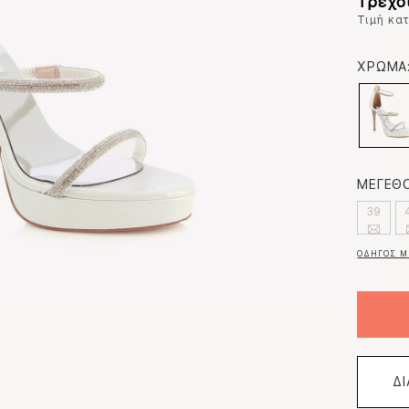
Τρέχο
Τιμή κα
ΧΡΩΜΑ
ΜΕΓΕΘΟ
39
ΟΔΗΓΟΣ Μ
Δ