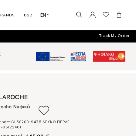
BRANDS
B2B
EN
Track My Order
Σ
LAROCHE
roche Νυφικά
 code: GL5020019475
ΛΕΥΚΟ ΠΕΡΛΕ
6-35(2246)