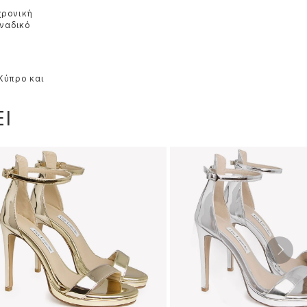
χρονική
οναδικό
 Κύπρο και
Ι