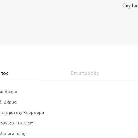
ντος
Επιστροφές
ά: Δέρμα
ά: Δέρμα
ουμπώματος: Κουμπωμα
ουνιού : 10,5 cm
che branding