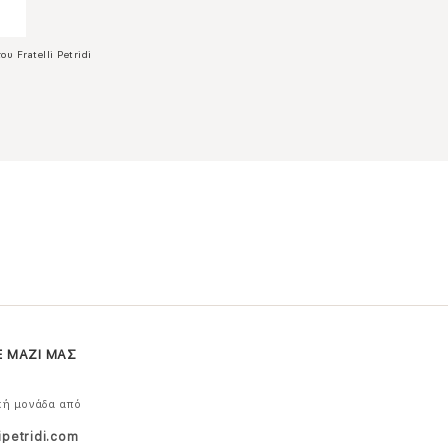
ου Fratelli Petridi
Ε ΜΑΖΙ ΜΑΣ
κή μονάδα από
ipetridi.com