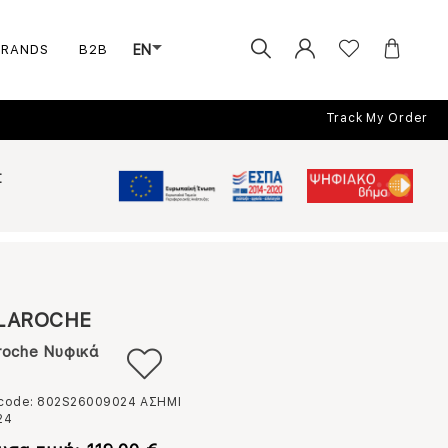
BRANDS
B2B
EN
Track My Order
Σ
LAROCHE
roche Νυφικά
 code: 802S26009024
ΑΣΗΜΙ
24