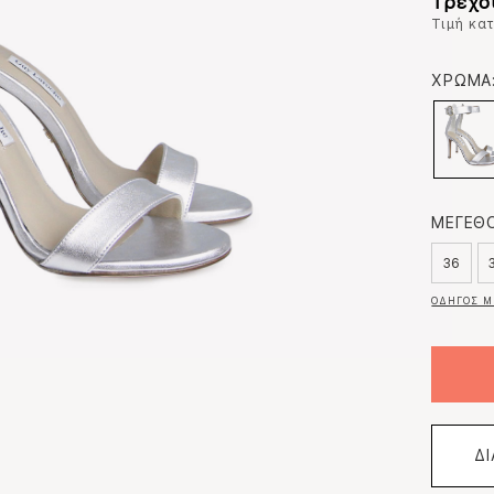
Τρέχου
Τιμή κα
ΧΡΩΜΑ
ΜΕΓΕΘΟ
36
ΟΔΗΓΟΣ Μ
Δ