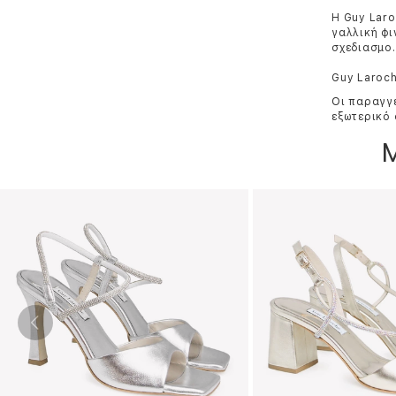
Η Guy Laro
γαλλική φι
σχεδιασμo.
Guy Laroch
Οι παραγγε
εξωτερικό 