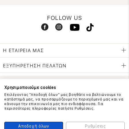
FOLLOW US
Η ΕΤΑΙΡΕΙΑ ΜΑΣ
ΕΞΥΠΗΡΕΤΗΣΗ ΠΕΛΑΤΩΝ
Χρησιμοποιούμε cookies
ΕΠΙΚΟΙΝΩΝΗΣΤΕ ΜΑΖΙ ΜΑΣ
Επιλέγοντας "Αποδοχή όλων" μας βοηθάτε να βελτιώνουμε το
210 999 4510
κατάστημά μας, να προσαρμόζουμε το περιεχόμενό μας και να
(Χρεώση μια αστική μονάδα από σταθερό)
κάνουμε την επικοινωνία μας πιο ενδιαφέρουσα. Για
περισσότερες πληροφορίες πατήστε Ρυθμίσεις.
ΑΣΦΑΛΕΙΑ ΣΥΝΑΛΛΑΓΩΝ
Αποδοχή όλων
Ρυθμίσεις