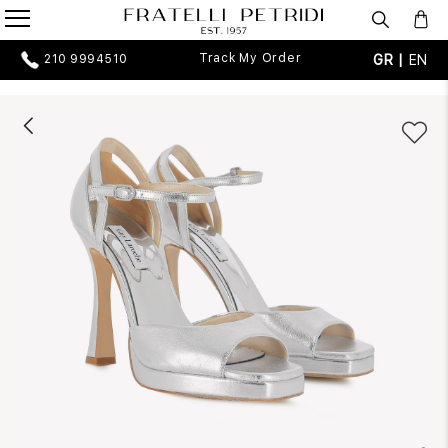
Track My Order
GR |
EN
210 9994510