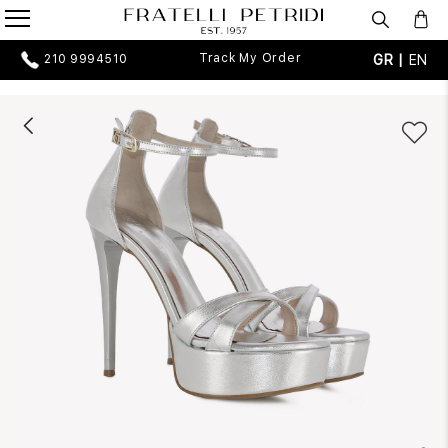
Track My Order
GR |
EN
210 9994510