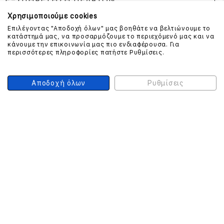
ΕΞΥΠΗΡΕΤΗΣΗ ΠΕΛΑΤΩΝ
Χρησιμοποιούμε cookies
Επιλέγοντας "Αποδοχή όλων" μας βοηθάτε να βελτιώνουμε το
κατάστημά μας, να προσαρμόζουμε το περιεχόμενό μας και να
ΕΠΙΚΟΙΝΩΝΗΣΤΕ ΜΑΖΙ ΜΑΣ
κάνουμε την επικοινωνία μας πιο ενδιαφέρουσα. Για
περισσότερες πληροφορίες πατήστε Ρυθμίσεις.
210 999 4510
(Χρεώση μια αστική μονάδα από σταθερό)
Αποδοχή όλων
Ρυθμίσεις
ΑΣΦΑΛΕΙΑ ΣΥΝΑΛΛΑΓΩΝ
ONLINE ΠΛΗΡΩΜΕΣ
ΣΥΝΕΡΓΑΤΕΣ COURIER
Ο ΛΟΓΑΡΙΑΣΜΟΣ ΜΟΥ
ΕΓΓΡΑΦΗ ΠΕΛΑΤΗ