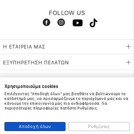
FOLLOW US
Η ΕΤΑΙΡΕΙΑ ΜΑΣ
ΕΞΥΠΗΡΕΤΗΣΗ ΠΕΛΑΤΩΝ
ΕΠΙΚΟΙΝΩΝΗΣΤΕ ΜΑΖΙ ΜΑΣ
Χρησιμοποιούμε cookies
Επιλέγοντας "Αποδοχή όλων" μας βοηθάτε να βελτιώνουμε το
210 999 4510
κατάστημά μας, να προσαρμόζουμε το περιεχόμενό μας και να
(Χρεώση μια αστική μονάδα από σταθερό)
κάνουμε την επικοινωνία μας πιο ενδιαφέρουσα. Για
περισσότερες πληροφορίες πατήστε Ρυθμίσεις.
ΑΣΦΑΛΕΙΑ ΣΥΝΑΛΛΑΓΩΝ
Αποδοχή όλων
Ρυθμίσεις