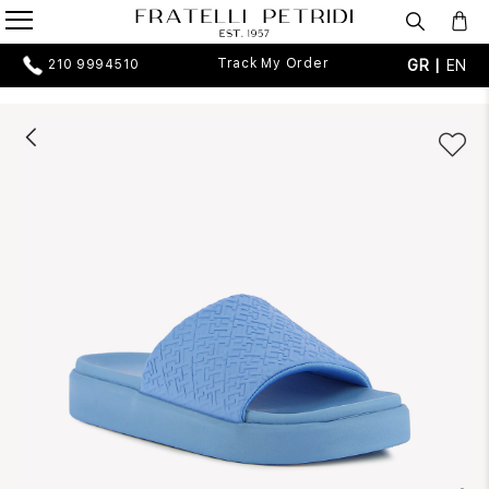
Track My Order
GR |
EN
210 9994510