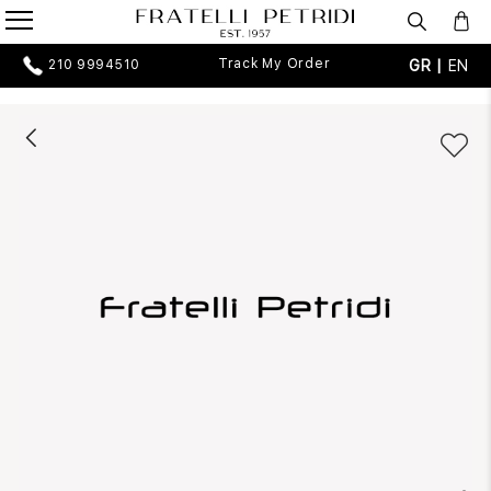
Track My Order
GR |
EN
210 9994510