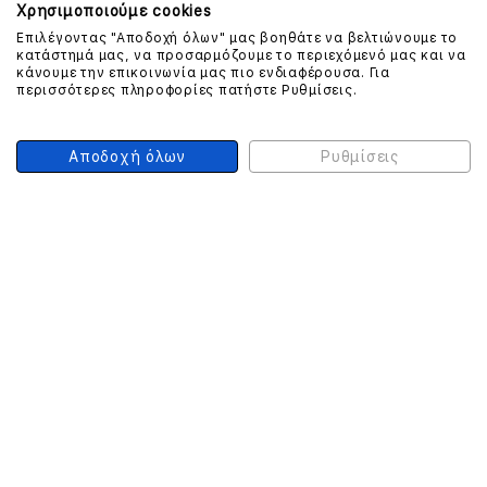
Χρησιμοποιούμε cookies
Επιλέγοντας "Αποδοχή όλων" μας βοηθάτε να βελτιώνουμε το
ΕΠΙΚΟΙΝΩΝΗΣΤΕ ΜΑΖΙ ΜΑΣ
κατάστημά μας, να προσαρμόζουμε το περιεχόμενό μας και να
κάνουμε την επικοινωνία μας πιο ενδιαφέρουσα. Για
περισσότερες πληροφορίες πατήστε Ρυθμίσεις.
210 999 4510
(Χρεώση μια αστική μονάδα από σταθερό)
Αποδοχή όλων
Ρυθμίσεις
ΑΣΦΑΛΕΙΑ ΣΥΝΑΛΛΑΓΩΝ
ONLINE ΠΛΗΡΩΜΕΣ
ΣΥΝΕΡΓΑΤΕΣ COURIER
Ο ΛΟΓΑΡΙΑΣΜΟΣ ΜΟΥ
ΕΓΓΡΑΦΗ ΠΕΛΑΤΗ
Γυναίκα
Άνδρας
Έχετε ήδη λογαριασμό;