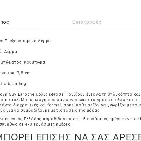
ντος
Επιστροφές
κά: Επεξεργασμενο Δέρμα
ά: Δέρμα
ουμπώματος: Κουμπωμα
ουνιού: 7,5 cm
che branding
ογή Guy Laroche μόλις έφτασε! Τονίζουν έντονα τη θηλυκότητα και
και στυλ. Μια επιλογή που σας συνοδεύει στο γραφείο αλλά και στ
 πάντα διαχρονικές και formal, αρκεί κάθε σεζόν να γνωρίζουμε το
ς για να συμβαδίζουμε με τις τάσεις της μόδας.
λίες εντός Ελλάδας παραδίδονται σε 1-5 εργάσιμες ημέρες ενώ σε
συνήθως σε 4-8 εργάσιμες ημέρες.
ΜΠΟΡΕΙ ΕΠΙΣΗΣ ΝΑ ΣΑΣ ΑΡΕΣΕ