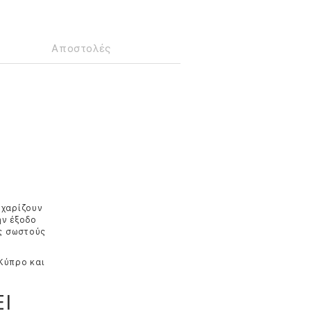
Αποστολές
 χαρίζουν
ην έξοδο
υς σωστούς
 Κύπρο και
Ι