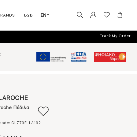
BRANDS
B2B
EN
Track My Order
Σ
LAROCHE
roche Πέδιλα
 code: GL779ELLA192