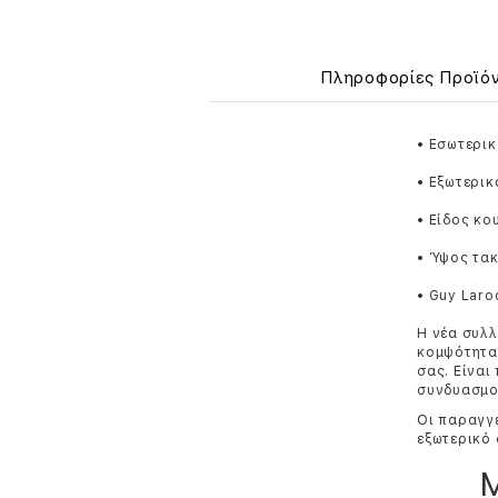
Πληροφορίες Προϊό
• Εσωτερι
• Εξωτερικ
• Είδος κ
• Ύψος τακ
• Guy Laro
Η νέα συλλ
κομψότητα 
σας. Είναι
συνδυασμού
Οι παραγγε
εξωτερικό 