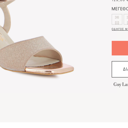
129,00 
ΜΕΓΕΘΟ
36
ΟΔΗΓΟΣ Μ
Δ