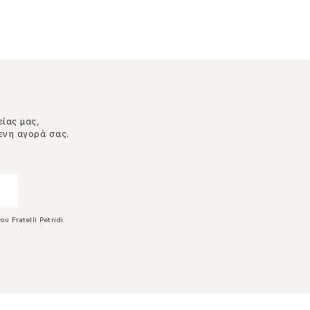
είας μας,
ενη αγορά σας.
ου Fratelli Petridi