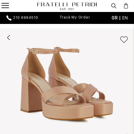
Track My Order
GR |
EN
210 9994510