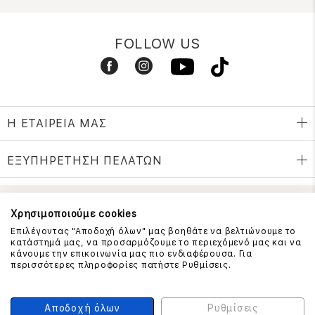
FOLLOW US
Η ΕΤΑΙΡΕΙΑ ΜΑΣ
ΕΞΥΠΗΡΕΤΗΣΗ ΠΕΛΑΤΩΝ
Χρησιμοποιούμε cookies
ΕΠΙΚΟΙΝΩΝΗΣΤΕ ΜΑΖΙ ΜΑΣ
Επιλέγοντας "Αποδοχή όλων" μας βοηθάτε να βελτιώνουμε το
210 999 4510
κατάστημά μας, να προσαρμόζουμε το περιεχόμενό μας και να
(Χρεώση μια αστική μονάδα από σταθερό)
κάνουμε την επικοινωνία μας πιο ενδιαφέρουσα. Για
περισσότερες πληροφορίες πατήστε Ρυθμίσεις.
ΑΣΦΑΛΕΙΑ ΣΥΝΑΛΛΑΓΩΝ
Αποδοχή όλων
Ρυθμίσεις