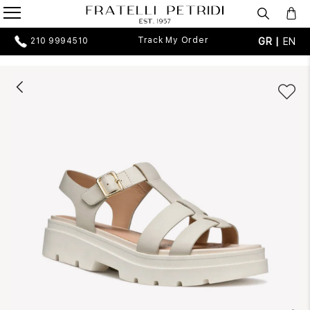
Track My Order
GR |
EN
210 9994510