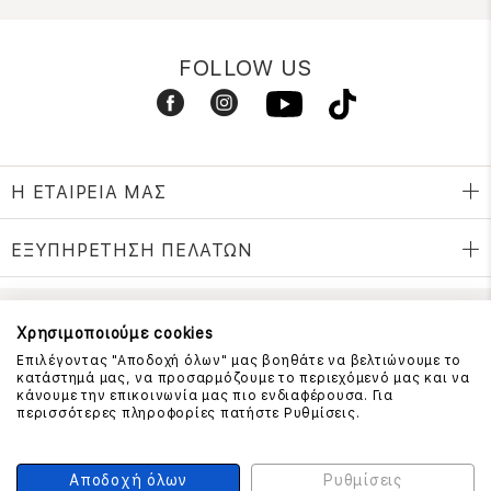
FOLLOW US
Η ΕΤΑΙΡΕΙΑ ΜΑΣ
ΕΞΥΠΗΡΕΤΗΣΗ ΠΕΛΑΤΩΝ
Χρησιμοποιούμε cookies
ΕΠΙΚΟΙΝΩΝΗΣΤΕ ΜΑΖΙ ΜΑΣ
Επιλέγοντας "Αποδοχή όλων" μας βοηθάτε να βελτιώνουμε το
210 999 4510
κατάστημά μας, να προσαρμόζουμε το περιεχόμενό μας και να
(Χρεώση μια αστική μονάδα από σταθερό)
κάνουμε την επικοινωνία μας πιο ενδιαφέρουσα. Για
περισσότερες πληροφορίες πατήστε Ρυθμίσεις.
ΑΣΦΑΛΕΙΑ ΣΥΝΑΛΛΑΓΩΝ
Αποδοχή όλων
Ρυθμίσεις