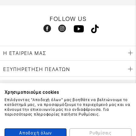
FOLLOW US
Η ΕΤΑΙΡΕΙΑ ΜΑΣ
ΕΞΥΠΗΡΕΤΗΣΗ ΠΕΛΑΤΩΝ
Χρησιμοποιούμε cookies
ΕΠΙΚΟΙΝΩΝΗΣΤΕ ΜΑΖΙ ΜΑΣ
Επιλέγοντας "Αποδοχή όλων" μας βοηθάτε να βελτιώνουμε το
210 999 4510
κατάστημά μας, να προσαρμόζουμε το περιεχόμενό μας και να
(Χρεώση μια αστική μονάδα από σταθερό)
κάνουμε την επικοινωνία μας πιο ενδιαφέρουσα. Για
περισσότερες πληροφορίες πατήστε Ρυθμίσεις.
ΑΣΦΑΛΕΙΑ ΣΥΝΑΛΛΑΓΩΝ
Αποδοχή όλων
Ρυθμίσεις