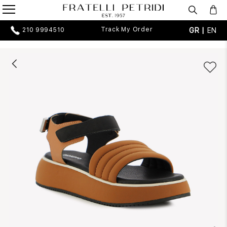
Track My Order
GR |
EN
210 9994510