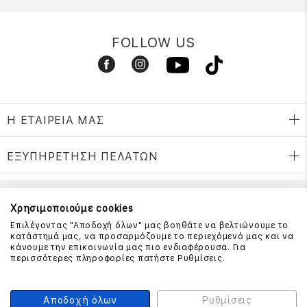
FOLLOW US
Η ΕΤΑΙΡΕΙΑ ΜΑΣ
ΕΞΥΠΗΡΕΤΗΣΗ ΠΕΛΑΤΩΝ
Χρησιμοποιούμε cookies
ΕΠΙΚΟΙΝΩΝΗΣΤΕ ΜΑΖΙ ΜΑΣ
Επιλέγοντας "Αποδοχή όλων" μας βοηθάτε να βελτιώνουμε το
210 999 4510
κατάστημά μας, να προσαρμόζουμε το περιεχόμενό μας και να
(Χρεώση μια αστική μονάδα από σταθερό)
κάνουμε την επικοινωνία μας πιο ενδιαφέρουσα. Για
περισσότερες πληροφορίες πατήστε Ρυθμίσεις.
ΑΣΦΑΛΕΙΑ ΣΥΝΑΛΛΑΓΩΝ
Αποδοχή όλων
Ρυθμίσεις