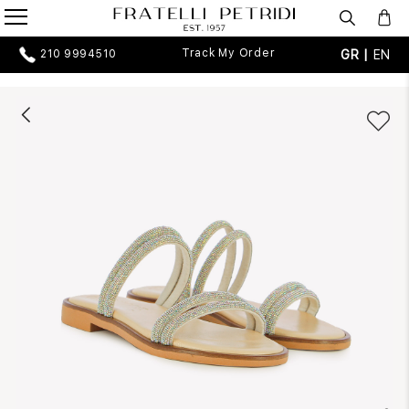
Track My Order
GR |
EN
210 9994510