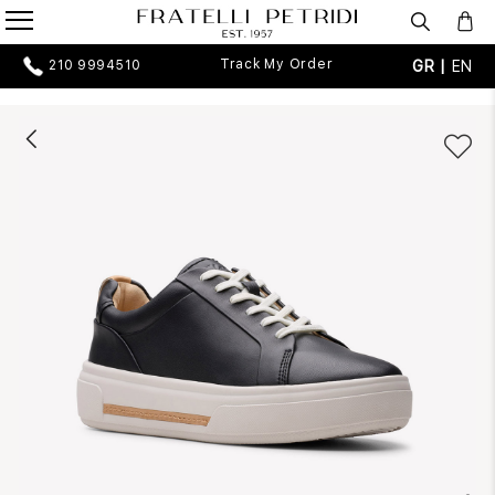
Track My Order
GR |
EN
210 9994510