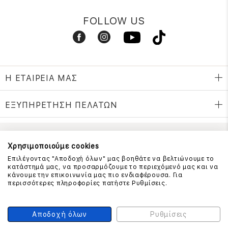
FOLLOW US
Η ΕΤΑΙΡΕΙΑ ΜΑΣ
ΕΞΥΠΗΡΕΤΗΣΗ ΠΕΛΑΤΩΝ
ΕΠΙΚΟΙΝΩΝΗΣΤΕ ΜΑΖΙ ΜΑΣ
Χρησιμοποιούμε cookies
Επιλέγοντας "Αποδοχή όλων" μας βοηθάτε να βελτιώνουμε το
210 999 4510
κατάστημά μας, να προσαρμόζουμε το περιεχόμενό μας και να
(Χρεώση μια αστική μονάδα από σταθερό)
κάνουμε την επικοινωνία μας πιο ενδιαφέρουσα. Για
περισσότερες πληροφορίες πατήστε Ρυθμίσεις.
ΑΣΦΑΛΕΙΑ ΣΥΝΑΛΛΑΓΩΝ
Αποδοχή όλων
Ρυθμίσεις