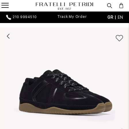
Track My Order
GR |
EN
210 9994510