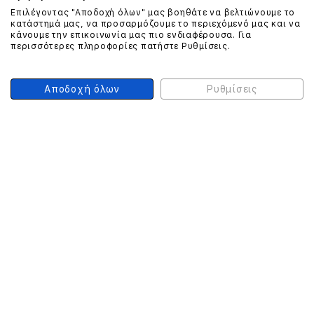
Επιλέγοντας "Αποδοχή όλων" μας βοηθάτε να βελτιώνουμε το
ΕΠΙΚΟΙΝΩΝΗΣΤΕ ΜΑΖΙ ΜΑΣ
κατάστημά μας, να προσαρμόζουμε το περιεχόμενό μας και να
κάνουμε την επικοινωνία μας πιο ενδιαφέρουσα. Για
210 999 4510
περισσότερες πληροφορίες πατήστε Ρυθμίσεις.
(Χρεώση μια αστική μονάδα από σταθερό)
Αποδοχή όλων
Ρυθμίσεις
ΑΣΦΑΛΕΙΑ ΣΥΝΑΛΛΑΓΩΝ
ONLINE ΠΛΗΡΩΜΕΣ
ΣΥΝΕΡΓΑΤΕΣ COURIER
Ο ΛΟΓΑΡΙΑΣΜΟΣ ΜΟΥ
ΕΓΓΡΑΦΗ ΠΕΛΑΤΗ
Γυναίκα
Άνδρας
Έχετε ήδη λογαριασμό;