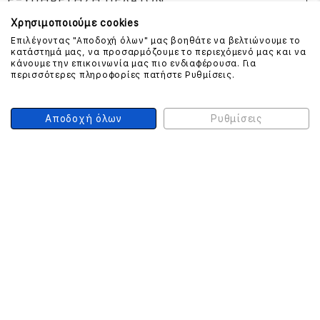
ΕΞΥΠΗΡΕΤΗΣΗ ΠΕΛΑΤΩΝ
Χρησιμοποιούμε cookies
Επιλέγοντας "Αποδοχή όλων" μας βοηθάτε να βελτιώνουμε το
κατάστημά μας, να προσαρμόζουμε το περιεχόμενό μας και να
ΕΠΙΚΟΙΝΩΝΗΣΤΕ ΜΑΖΙ ΜΑΣ
κάνουμε την επικοινωνία μας πιο ενδιαφέρουσα. Για
περισσότερες πληροφορίες πατήστε Ρυθμίσεις.
210 999 4510
(Χρεώση μια αστική μονάδα από σταθερό)
Αποδοχή όλων
Ρυθμίσεις
ΑΣΦΑΛΕΙΑ ΣΥΝΑΛΛΑΓΩΝ
ONLINE ΠΛΗΡΩΜΕΣ
ΣΥΝΕΡΓΑΤΕΣ COURIER
Ο ΛΟΓΑΡΙΑΣΜΟΣ ΜΟΥ
ΕΓΓΡΑΦΗ ΠΕΛΑΤΗ