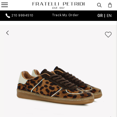
Track My Order
GR |
EN
210 9994510