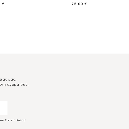
0 €
75,00 €
είας μας,
ενη αγορά σας.
ου Fratelli Petridi