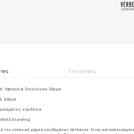
ντος
Επιστροφές
ά: Υφασμα & Οικολογικο δέρμα
ά: Δέρμα
ουμπώματος: κορδόνια
BENAS branding
πό την ισπανική μάρκα υποδημάτων Verbenas. Είναι κατασκευασμέν