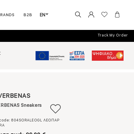
BRANDS
B2B
EN
Track My Order
Σ
VERBENAS
RBENAS Sneakers
 code: 804SORALEOGL
ΛΕΟΠΑΡ
RA