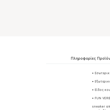
Πληροφορίες Προϊό
• Εσωτερικ
• Εξωτερικ
• Είδος κ
• FUN VER
sneaker α