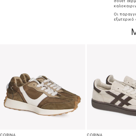
σουέτ δέρμ
καλοκαιρι
Οι παραγγε
εξωτερικό 
CORINA
CORINA