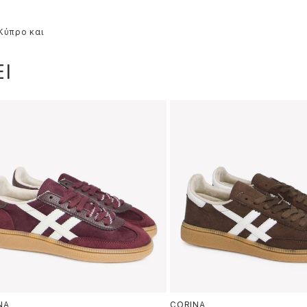
 Κύπρο και
Ι
NA
CORINA